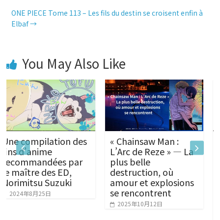
ONE PIECE Tome 113 – Les fils du destin se croisent enfin à
b
e
s
Elbaf
→
o
n
A
You May Also Like
o
g
p
k
e
p
ation des
« Chainsaw Man :
Le nouvel a
r
me
L’Arc de Reze » — La
Ranma 1/2 
dées par
plus belle
l’ancienne v
des ED,
destruction, où
est d’une g
Suzuki
amour et explosions
qualité (av
se rencontrent
tableau com
日
des anciens
2025年10月12日
nouveaux