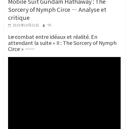
Mobile Suit Gundam Hathaway : The
g
Sorcery of Nymph Circe — Analyse et
a
critique
L
2025年10月21日
TK
o
v
――Le combat entre idéaux et réalité. En
attendant la suite « II : The Sorcery of Nymph
e
Circe » ――
r
s