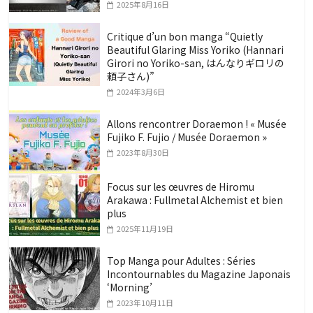
2025年8月16日
Critique d’un bon manga “Quietly
Beautiful Glaring Miss Yoriko (Hannari
Girori no Yoriko-san, はんなりギロリの
頼子さん)”
2024年3月6日
Allons rencontrer Doraemon ! « Musée
Fujiko F. Fujio / Musée Doraemon »
2023年8月30日
Focus sur les œuvres de Hiromu
Arakawa : Fullmetal Alchemist et bien
plus
2025年11月19日
Top Manga pour Adultes : Séries
Incontournables du Magazine Japonais
‘Morning’
2023年10月11日