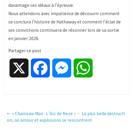
davantage ces idéaux à l’épreuve.
Nous attendons avec impatience de découvrir comment
se conclura l’histoire de Hathaway et comment l’éclat de
ses convictions continuera de résonner lors de sa sortie
en janvier 2026.
Partager ce post
X
F
M
W
a
e
h
c
s
a
←
« Chainsaw Man : L’Arc de Reze » — La plus belle destructi
on, où amour et explosions se rencontrent
e
s
t