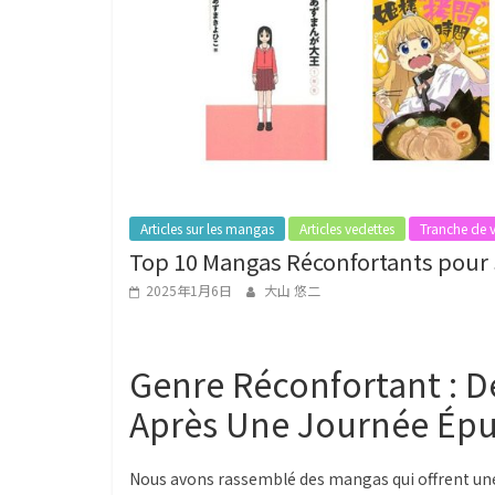
g
a
L
o
v
e
r
s
Articles sur les mangas
Articles vedettes
Tranche de v
Top 10 Mangas Réconfortants pour
2025年1月6日
大山 悠二
Genre Réconfortant : 
Après Une Journée Épu
Nous avons rassemblé des mangas qui offrent une 