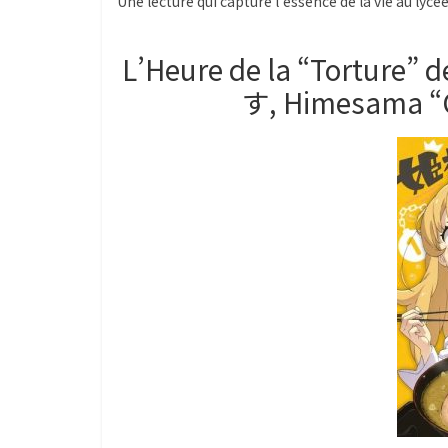
Une lecture qui capture l’essence de la vie au lyc
L’Heure de la “Tortur
す, Himesama “