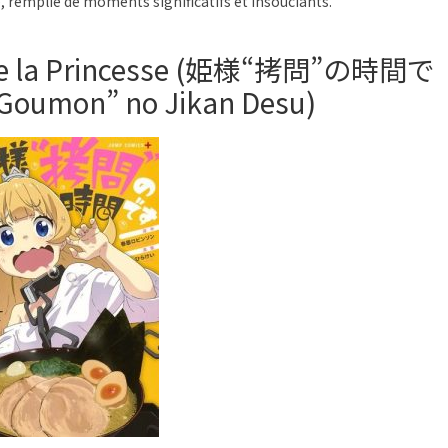
ée, remplie de moments significatifs et insouciants.
e” de la Princesse (姫様“拷問”の時間で
Goumon” no Jikan Desu)