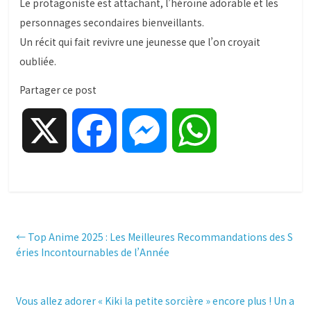
Le protagoniste est attachant, l’héroïne adorable et les
personnages secondaires bienveillants.
Un récit qui fait revivre une jeunesse que l’on croyait
oubliée.
Partager ce post
X
F
M
W
a
e
h
c
s
a
←
Top Anime 2025 : Les Meilleures Recommandations des S
éries Incontournables de l’Année
e
s
t
Vous allez adorer « Kiki la petite sorcière » encore plus ! Un a
b
e
s