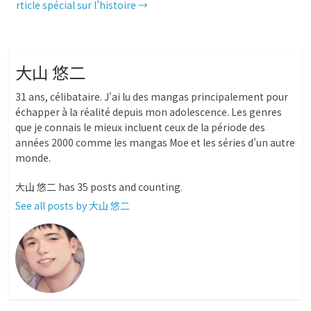
rticle spécial sur l’histoire
→
o
n
A
大山 悠二
o
g
p
31 ans, célibataire. J'ai lu des mangas principalement pour
échapper à la réalité depuis mon adolescence. Les genres
que je connais le mieux incluent ceux de la période des
k
e
p
années 2000 comme les mangas Moe et les séries d'un autre
monde.
r
大山 悠二 has 35 posts and counting.
See all posts by 大山 悠二