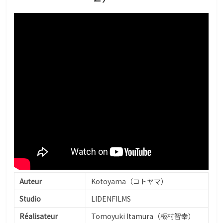
Auteur
Kotoyama（コトヤマ）
Studio
LIDENFILMS
Réalisateur
Tomoyuki Itamura（板村智幸）