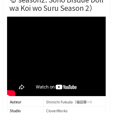
wa Koi wo Suru Season 2）
Auteur
Shinichi Fukuda（福田晋一）
Studio
CloverWorks