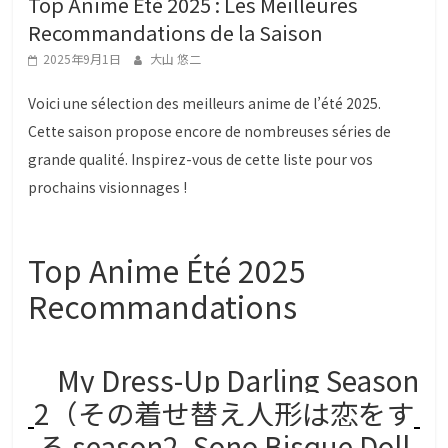
Top Anime Été 2025 : Les Meilleures
g
Recommandations de la Saison
a
2025年9月1日
大山 悠二
L
o
Voici une sélection des meilleurs anime de l’été 2025.
v
Cette saison propose encore de nombreuses séries de
e
grande qualité. Inspirez-vous de cette liste pour vos
r
prochains visionnages !
s
Top Anime Été 2025
Recommandations
My Dress-Up Darling Season
2（その着せ替え人形は恋をす
る season2, Sono Bisque Doll