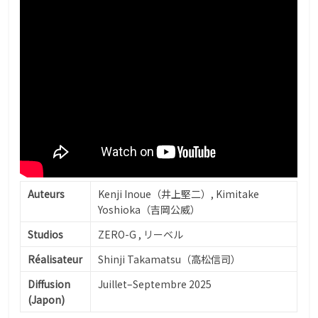
Auteurs
Kenji Inoue（井上堅二）, Kimitake
Yoshioka（吉岡公威）
Studios
ZERO-G , リーベル
Réalisateur
Shinji Takamatsu（高松信司）
Diffusion
Juillet–Septembre 2025
(Japon)