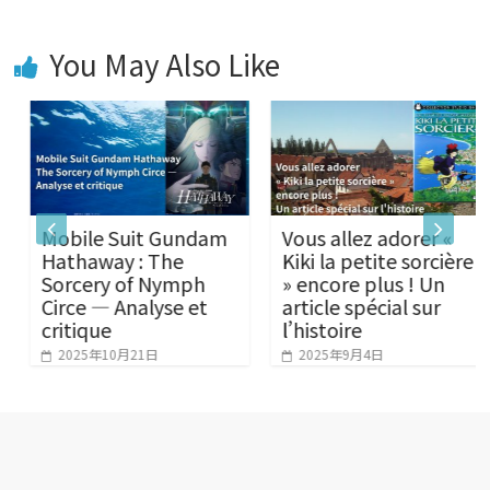
You May Also Like
Mobile Suit Gundam
Vous allez adorer «
Hathaway : The
Kiki la petite sorcière
Sorcery of Nymph
» encore plus ! Un
Circe — Analyse et
article spécial sur
critique
l’histoire
2025年10月21日
2025年9月4日