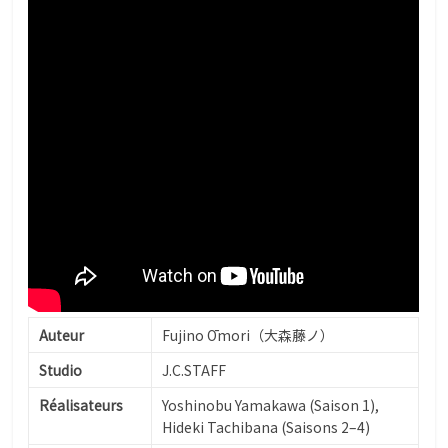
Auteur
Fujino Ōmori（大森藤ノ）
Studio
J.C.STAFF
Réalisateurs
Yoshinobu Yamakawa (Saison 1),
Hideki Tachibana (Saisons 2–4)