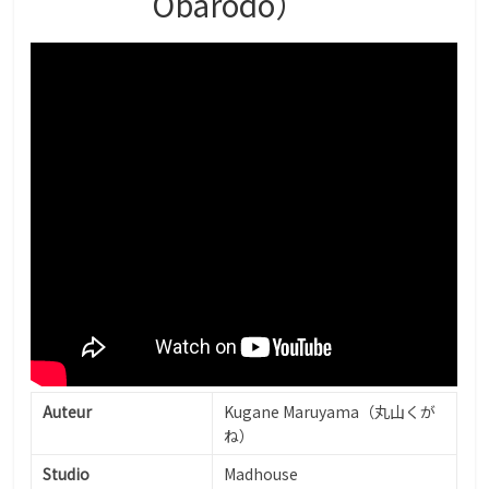
Ōbārōdo）
Auteur
Kugane Maruyama（丸山くが
ね）
Studio
Madhouse