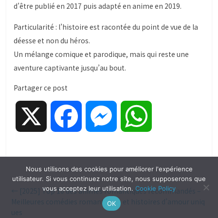
d’être publié en 2017 puis adapté en anime en 2019.
Particularité : l’histoire est racontée du point de vue de la
déesse et non du héros.
Un mélange comique et parodique, mais qui reste une
aventure captivante jusqu’au bout.
Partager ce post
X
F
M
W
a
e
h
Nous utilisons des cookies pour améliorer l'expérience
c
s
a
utilisateur. Si vous continuez notre site, nous supposerons que
vous acceptez leur utilisation.
Cookie Policy
←
[2025] Top 10 des animés romantiques recommandés –
Meilleures comédies romantiques et histoires d’amour uniq
OK
e
s
t
ues