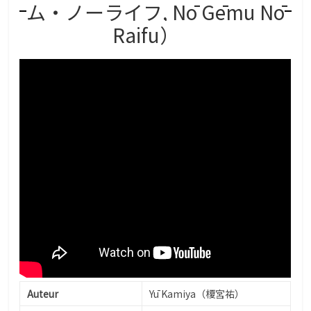
ム・ノーライフ, Nō Gēmu Nō
Raifu）
Auteur
Yū Kamiya（榎宮祐）