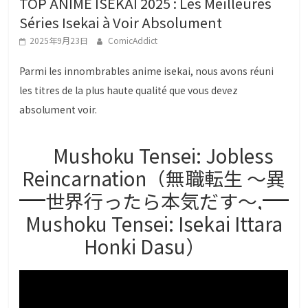
TOP ANIME ISEKAI 2025 : Les Meilleures
g
Séries Isekai à Voir Absolument
a
2025年9月23日
ComicAddict
L
o
Parmi les innombrables anime isekai, nous avons réuni
v
les titres de la plus haute qualité que vous devez
e
absolument voir.
r
s
Mushoku Tensei: Jobless
Reincarnation（無職転生 ～異
世界行ったら本気だす～,
Mushoku Tensei: Isekai Ittara
Honki Dasu）