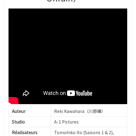
Auteur
Reki Kawahara（川原礫）
Studio
A-1 Pictures
Réalisateurs
Tomohiko Ito (Saisons 1 & 2),