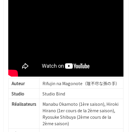
Auteur
Rifujin na Magonote（理不尽な孫の手）
Studio
Studio Bind
Réalisateurs
Manabu Okamoto (1ère saison), Hiroki
Hirano (1er cours de la 2ème saison),
Ryosuke Shibuya (2ème cours de la
2ème saison)