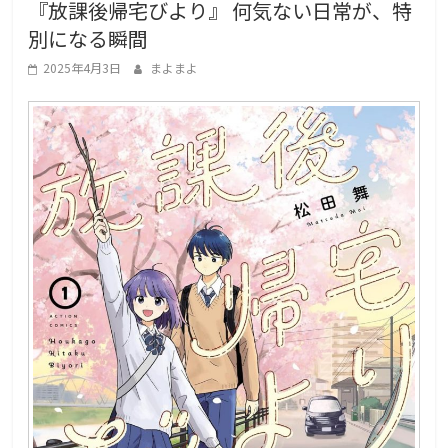
『放課後帰宅びより』 何気ない日常が、特
g
別になる瞬間
a
L
2025年4月3日
まよまよ
o
v
e
r
s