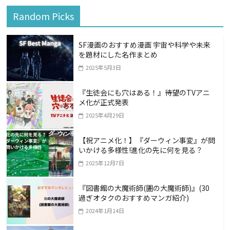
Random Picks
SF漫画のおすすめ漫画 宇宙や科学や未来
を題材にした名作まとめ
2025年5月3日
『生徒会にも穴はある！』――待望のTVアニ
メ化が正式発表
2025年4月29日
【祝アニメ化！】『ダーウィン事変』が問
いかける多様性!進化の先に何を見る？
2025年12月7日
『図書館の大魔術師(圕の大魔術師)』(30
過ぎオタクのおすすめマンガ紹介)
2024年1月14日