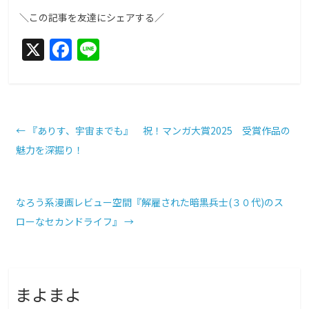
＼この記事を友達にシェアする／
X
F
Li
a
n
c
e
e
b
←
『ありす、宇宙までも』 祝！マンガ大賞2025 受賞作品の
魅力を深掘り！
o
o
k
なろう系漫画レビュー空間『解雇された暗黒兵士(３０代)のス
ローなセカンドライフ』
→
まよまよ