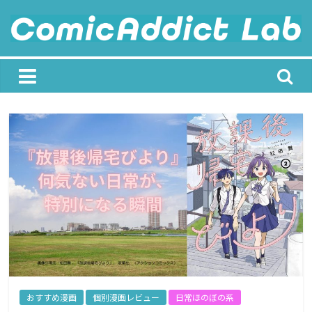
Skip
to
content
ComicAddict
Lab
F
o
r
A
l
l
M
a
おすすめ漫画
個別漫画レビュー
日常ほのぼの系
n