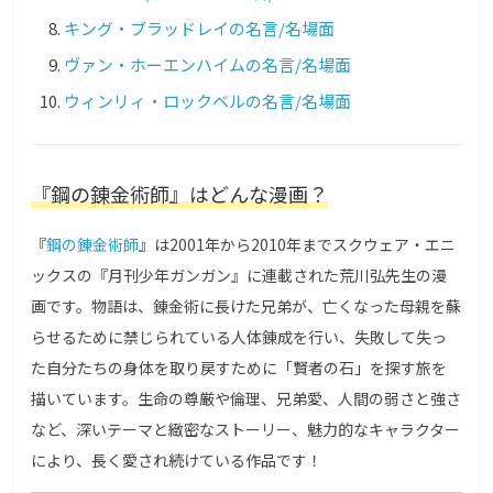
キング・ブラッドレイの名言/名場面
ヴァン・ホーエンハイムの名言/名場面
ウィンリィ・ロックベルの名言/名場面
『鋼の錬金術師』はどんな漫画？
『
鋼の錬金術師
』は2001年から2010年までスクウェア・エニ
ックスの『月刊少年ガンガン』に連載された荒川弘先生の漫
画です。物語は、錬金術に長けた兄弟が、亡くなった母親を蘇
らせるために禁じられている人体錬成を行い、失敗して失っ
た自分たちの身体を取り戻すために「賢者の石」を探す旅を
描いています。生命の尊厳や倫理、兄弟愛、人間の弱さと強さ
など、深いテーマと緻密なストーリー、魅力的なキャラクター
により、長く愛され続けている作品です！