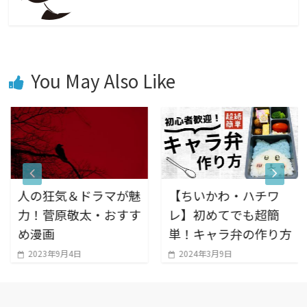
You May Also Like
人の狂気＆ドラマが魅
【ちいかわ・ハチワ
力！菅原敬太・おすす
レ】初めてでも超簡
め漫画
単！キャラ弁の作り方
2023年9月4日
2024年3月9日