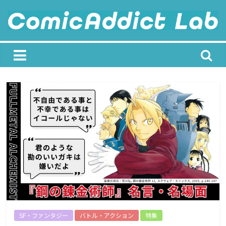
Skip
to
content
ComicAddict
Lab
F
o
r
A
l
l
M
a
SF・ファンタジー
バトル・アクション
特集
n