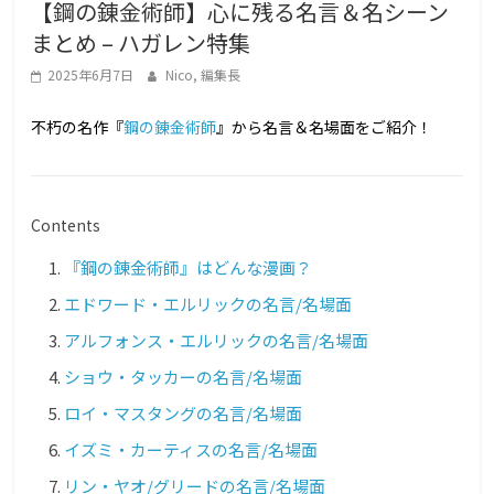
【鋼の錬金術師】心に残る名言＆名シーン
g
まとめ – ハガレン特集
a
L
2025年6月7日
Nico, 編集長
o
不朽の名作『
鋼の錬金術師
』から名言＆名場面をご紹介！
v
e
r
Contents
s
『鋼の錬金術師』はどんな漫画？
エドワード・エルリックの名言/名場面
アルフォンス・エルリックの名言/名場面
ショウ・タッカーの名言/名場面
ロイ・マスタングの名言/名場面
イズミ・カーティスの名言/名場面
リン・ヤオ/グリードの名言/名場面