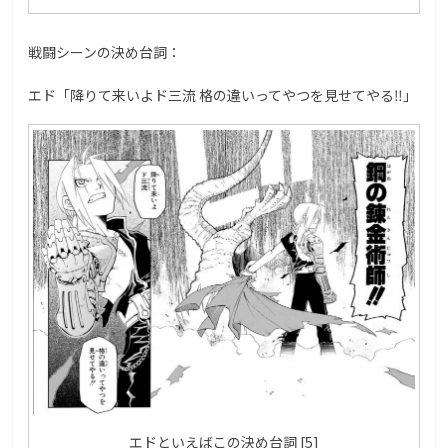
戦闘シーンの決め台詞：
エド「降りて来いよド三流 格の違いってやつを見せてやる‼︎」
エドといえばこの決め台詞 [5]