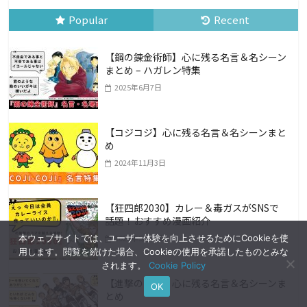
Popular
Recent
【鋼の錬金術師】心に残る名言＆名シーン
まとめ – ハガレン特集
2025年6月7日
【コジコジ】心に残る名言＆名シーンまと
め
2024年11月3日
【狂四郎2030】カレー＆毒ガスがSNSで
話題！おすすめ漫画紹介
本ウェブサイトでは、ユーザー体験を向上させるためにCookieを使
2024年5月19日
用します。閲覧を続けた場合、Cookieの使用を承諾したものとみな
されます。
Cookie Policy
【進撃の巨人】心に残る名言＆名シーンま
OK
とめ