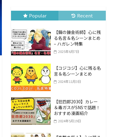
Popular
Recent
【鋼の錬金術師】心に残
る名言＆名シーンまとめ
– ハガレン特集
2025年6月7日
【コジコジ】心に残る名
言＆名シーンまとめ
2024年11月3日
【狂四郎2030】カレー
＆毒ガスがSNSで話題！
おすすめ漫画紹介
2024年5月19日