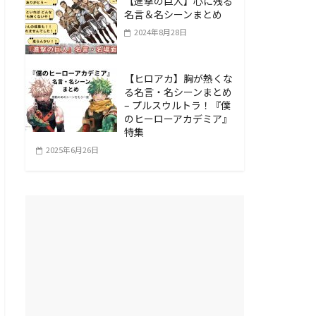
【進撃の巨人】心に残る
名言＆名シーンまとめ
2024年8月28日
【ヒロアカ】胸が熱くな
る名言・名シーンまとめ
– プルスウルトラ！『僕
のヒーローアカデミア』
特集
2025年6月26日