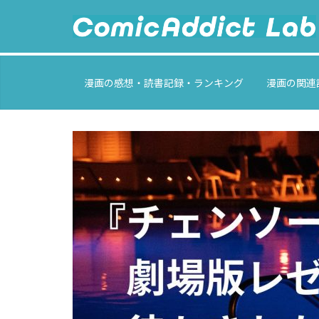
Skip
to
content
ComicAddict
漫画の感想・読書記録・ランキング
漫画の関連
Lab
F
o
r
A
l
l
M
a
n