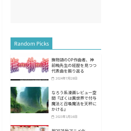
Random Picks
撫物語のOP作曲者、神
前暁先生の経歴を見つつ
代表曲を振り返る
2024年7月28日
なろう系漫画レビュー空
間『ぼくは異世界で付与
魔法と召喚魔法を天秤に
かける』
2023年1月16日
祝2025秋アニメ化