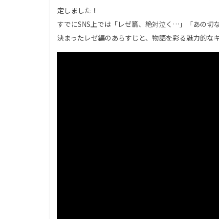
定しました！
すでにSNS上では「レゼ篇、絶対泣く…」「あの切
決まったレゼ編のあらすじと、物語を彩る魅力的な