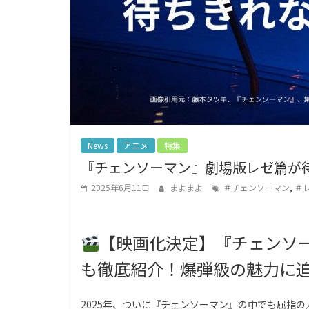
g
a
L
o
v
e
r
s
News
アニメ
特集
『チェンソーマン』劇場版レゼ篇が
,
2025年6月11日
まよまよ
＃チェンソーマン
＃
【映画化決定】『チェンソ
も徹底紹介！爆弾級の魅力に
2025年、ついに『チェンソーマン』の中でも屈指