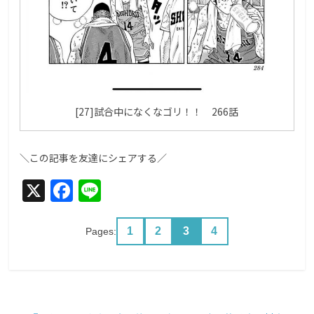
[27]試合中になくなゴリ！！ 266話
＼この記事を友達にシェアする／
X
F
Li
a
n
c
e
1
2
3
4
Pages:
e
b
o