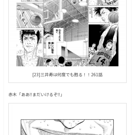
[23]三井寿は何度でも甦る！！261話
赤木「ああ‼︎まだいけるぞ‼︎」