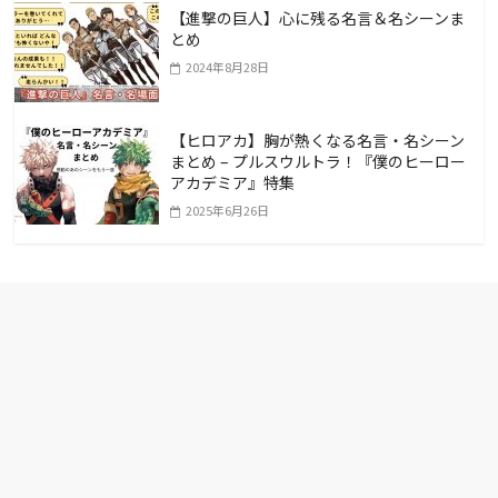
【進撃の巨人】心に残る名言＆名シーンま
とめ
2024年8月28日
【ヒロアカ】胸が熱くなる名言・名シーン
まとめ – プルスウルトラ！『僕のヒーロー
アカデミア』特集
2025年6月26日