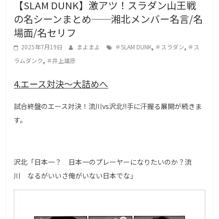
【SLAM DUNK】激アツ！スラダン山王戦
g
の名シーンまとめ──湘北メンバー名言/名
a
場面/名セリフ
L
,
,
o
2025年7月19日
まよまよ
＃SLAM DUNK
＃スラダン
＃ス
,
v
ラムダンク
＃井上雄彦
e
4.エース対決〜大詰めへ
r
s
試合終盤のエース対決！流川vs沢北!!手に汗握る展開が続きま
す。
沢北「日本一？ 日本一のプレーヤーになりたいのか？流
川 なるがいいさ俺がいない日本でな」