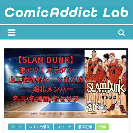
Skip
to
content
ComicAddict
Lab
F
o
r
A
l
l
M
a
アニメ
おすすめ漫画
スポーツ
漫画記事
特集
n