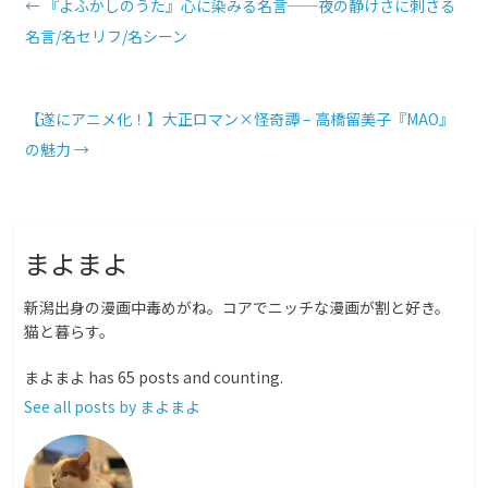
o
←
『よふかしのうた』心に染みる名言──夜の静けさに刺さる
名言/名セリフ/名シーン
k
【遂にアニメ化！】大正ロマン×怪奇譚 – 高橋留美子『MAO』
の魅力
→
まよまよ
新潟出身の漫画中毒めがね。コアでニッチな漫画が割と好き。
猫と暮らす。
まよまよ has 65 posts and counting.
See all posts by まよまよ