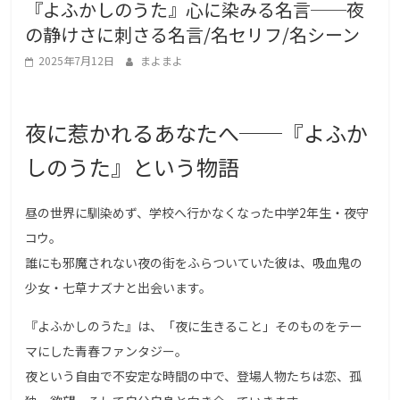
『よふかしのうた』心に染みる名言──夜
g
の静けさに刺さる名言/名セリフ/名シーン
a
L
2025年7月12日
まよまよ
o
v
夜に惹かれるあなたへ──『よふか
e
しのうた』という物語
r
s
昼の世界に馴染めず、学校へ行かなくなった中学2年生・夜守
コウ。
誰にも邪魔されない夜の街をふらついていた彼は、吸血鬼の
少女・七草ナズナと出会います。
『よふかしのうた』は、「夜に生きること」そのものをテー
マにした青春ファンタジー。
夜という自由で不安定な時間の中で、登場人物たちは恋、孤