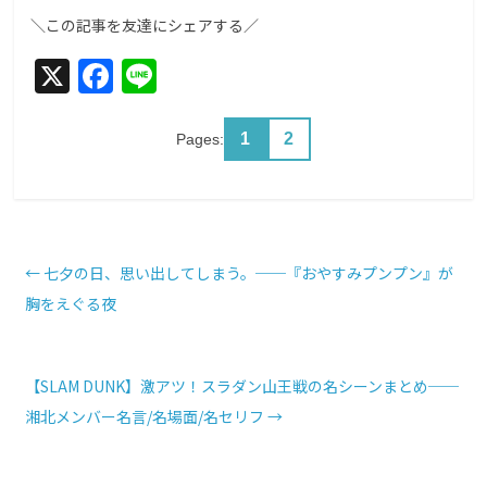
＼この記事を友達にシェアする／
X
F
Li
a
n
c
e
1
2
Pages:
e
b
o
o
←
七夕の日、思い出してしまう。──『おやすみプンプン』が
胸をえぐる夜
k
【SLAM DUNK】激アツ！スラダン山王戦の名シーンまとめ──
湘北メンバー名言/名場面/名セリフ
→