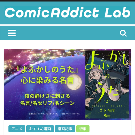
Skip
to
content
ComicAddict
Lab
F
o
r
A
l
l
M
a
アニメ
おすすめ漫画
漫画記事
特集
n