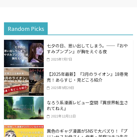
Random Picks
七夕の日、思い出してしまう。──『おや
すみプンプン』が胸をえぐる夜
2025年7月7日
【2025年最新】『3月のライオン』18巻発
売！あらすじ・見どころ紹介
2025年9月29日
なろう系漫画レビュー空間『異世界転生さ
れてねえ』
2022年12月11日
異色のギャグ漫画がSNSで大バズり！『プ
リンセスお母さん』作者・並庭マチコ先生