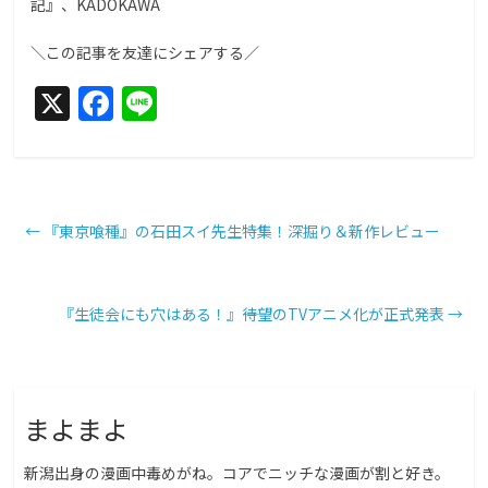
記』、KADOKAWA
＼この記事を友達にシェアする／
X
F
Li
a
n
c
e
e
b
←
『東京喰種』の石田スイ先生特集！深掘り＆新作レビュー
o
o
『生徒会にも穴はある！』――待望のTVアニメ化が正式発表
→
k
まよまよ
新潟出身の漫画中毒めがね。コアでニッチな漫画が割と好き。