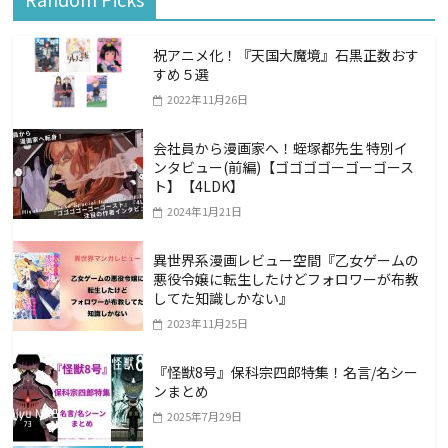
祝アニメ化！『天国大魔境』石黒正数おす
すめ５選
2022年11月26日
会社員から漫画家へ！蛭塚都先生 特別イ
ンタビュー(前編)【ゴゴゴゴーゴーゴース
ト】【4LDK】
2024年1月21日
異世界系漫画レビュー空間『乙女ゲームの
悪役令嬢に転生したけどフォロワーが布教
してた知識しかない』
2023年11月25日
『怪獣8号』保科宗四郎特集！名言/名シー
ンまとめ
2025年7月29日