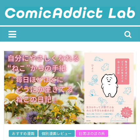
Skip
to
content
ComicAddict
Lab
F
o
r
A
l
l
M
a
おすすめ漫画
個別漫画レビュー
日常ほのぼの系
n