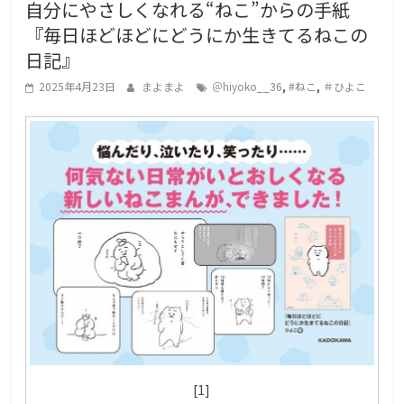
自分にやさしくなれる“ねこ”からの手紙
g
『毎日ほどほどにどうにか生きてるねこの
a
日記』
L
,
,
o
2025年4月23日
まよまよ
＠hiyoko__36
#ねこ
＃ひよこ
v
e
r
s
[1]