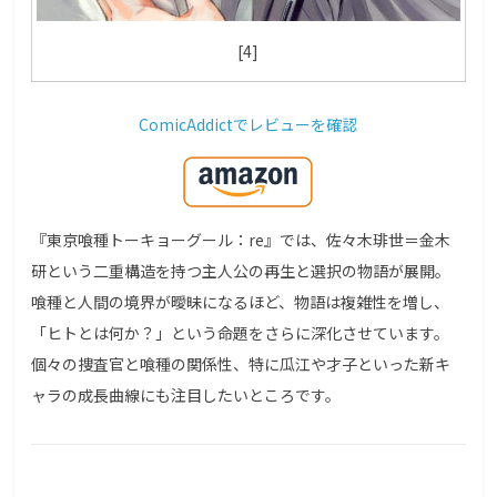
[4]
ComicAddictでレビューを確認
『東京喰種トーキョーグール：re』では、佐々木琲世＝金木
研という二重構造を持つ主人公の再生と選択の物語が展開。
喰種と人間の境界が曖昧になるほど、物語は複雑性を増し、
「ヒトとは何か？」という命題をさらに深化させています。
個々の捜査官と喰種の関係性、特に瓜江や才子といった新キ
ャラの成長曲線にも注目したいところです。