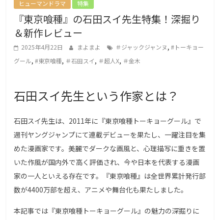
ヒューマンドラマ
特集
g
『東京喰種』の石田スイ先生特集！深掘り
a
＆新作レビュー
L
,
o
2025年4月22日
まよまよ
＃ジャックジャンヌ
#トーキョー
,
,
,
,
v
グール
#東京喰種
＃石田スイ
＃超人X
＃金木
e
r
石田スイ先生という作家とは？
s
石田スイ先生は、2011年に『東京喰種トーキョーグール』で
週刊ヤングジャンプにて連載デビューを果たし、一躍注目を集
めた漫画家です。美麗でダークな画風と、心理描写に重きを置
いた作風が国内外で高く評価され、今や日本を代表する漫画
家の一人といえる存在です。『東京喰種』は全世界累計発行部
数が4400万部を超え、アニメや舞台化も果たしました。
本記事では『東京喰種トーキョーグール』の魅力の深掘りに