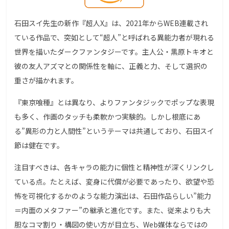
石田スイ先生の新作『超人X』は、2021年からWEB連載され
ている作品で、突如として“超人”と呼ばれる異能力者が現れる
世界を描いたダークファンタジーです。主人公・黒原トキオと
彼の友人アズマとの関係性を軸に、正義と力、そして選択の
重さが描かれます。
『東京喰種』とは異なり、よりファンタジックでポップな表現
も多く、作画のタッチも柔軟かつ実験的。しかし根底にあ
る”異形の力と人間性”というテーマは共通しており、石田スイ
節は健在です。
注目すべきは、各キャラの能力に個性と精神性が深くリンクし
ている点。たとえば、変身に代償が必要であったり、欲望や恐
怖を可視化するかのような能力演出は、石田作品らしい”能力
＝内面のメタファー”の継承と進化です。また、従来よりも大
胆なコマ割り・構図の使い方が目立ち、Web媒体ならではの