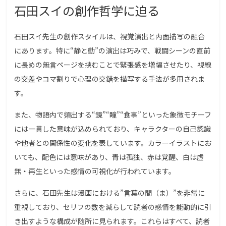
石田スイの創作哲学に迫る
石田スイ先生の創作スタイルは、視覚演出と内面描写の融合
にあります。特に“静と動”の演出は巧みで、戦闘シーンの直前
に長めの無言ページを挟むことで緊張感を増幅させたり、視線
の交差やコマ割りで心理の交錯を描写する手法が多用されま
す。
また、物語内で頻出する“鏡”“瞳”“食事”といった象徴モチーフ
には一貫した意味が込められており、キャラクターの自己認識
や他者との関係性の変化を表しています。カラーイラストにお
いても、配色には意味があり、青は孤独、赤は覚醒、白は虚
無・再生といった感情の可視化が行われています。
さらに、石田先生は漫画における”言葉の間（ま）”を非常に
重視しており、セリフの数を減らして読者の感情を能動的に引
き出すような構成が随所に見られます。これらはすべて、読者