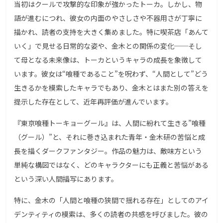
当初はクールで攻撃的な印象が強かったトーカ。しかし、物
語が進むにつれ、彼女の内面のやさしさや不器用さが丁寧に
描かれ、読者の支持を大きく集めました。特に喫茶店「あんて
いく」で見せる日常的な姿や、金木との関係の変化──そし
て母となる未来像は、トーカというキャラの成長を象徴して
います。彼女は“喰種であること”を呪わず、“人間として”どう
生きるかを模索したキャラでもあり、金木とはまた別の答えを
提示した存在として、近年再評価が進んでいます。
『東京喰種トーキョーグール』は、人間に紛れて生きる”喰種
（グール）”と、それに巻き込まれた青年・金木研の苦悩と成
長を描くダークファンタジー。作品の魅力は、敵味方という
単純な構図ではなく、どのキャラクターにも正義と苦悩がある
という深い人間描写にあります。
特に、金木の「人間と喰種の狭間で揺れる存在」としてのアイ
デンティティの模索は、多くの読者の共感を呼びました。彼の