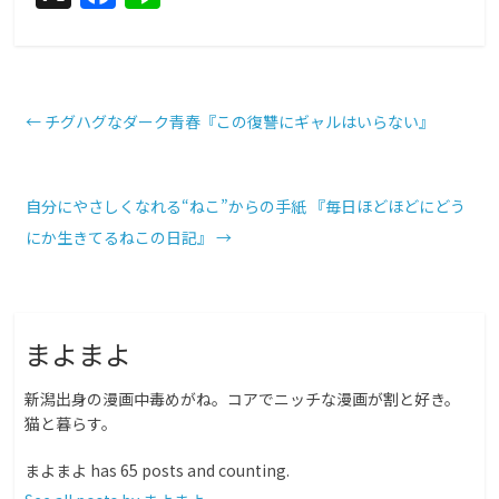
a
n
c
e
e
b
←
チグハグなダーク青春『この復讐にギャルはいらない』
o
o
自分にやさしくなれる“ねこ”からの手紙 『毎日ほどほどにどう
k
にか生きてるねこの日記』
→
まよまよ
新潟出身の漫画中毒めがね。コアでニッチな漫画が割と好き。
猫と暮らす。
まよまよ has 65 posts and counting.